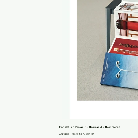
Fondation Pinault . Bourse de Commerce
Curator :Maxime Gasnier